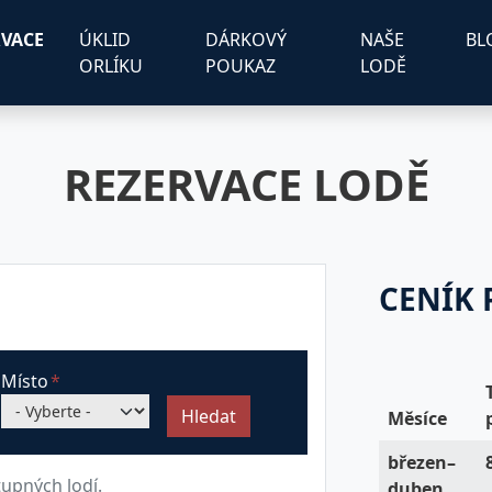
RVACE
ÚKLID
DÁRKOVÝ
NAŠE
BL
ORLÍKU
POUKAZ
LODĚ
REZERVACE LODĚ
CENÍK 
Místo
Měsíce
březen–
upných lodí.
duben