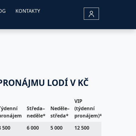
OG
KONTAKTY
PRONÁJMU LODÍ V KČ
VIP
Týdenní
Středa–
Neděle–
(týdenní
pronájem
neděle*
středa*
pronájem)*
8 500
6 000
5 000
12 500