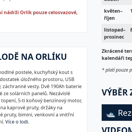
květen–
í nádrži Orlík pouze celosvazové,
říjen
listopad–
prosinec
Zkrácené term
LODĚ NA ORLÍKU
kalendáři te
* platí pouze p
odlné postele, kuchyňský kout s
, dostatek úložného prostoru, USB
, záchranné vesty. Dvě 190Ah baterie
VÝBĚR 
é ze solárních panelů. Nezávislé
 topení, 5-ti koňový benzínový motor,
 na kaprové pruty, držáky na
🛥 Rez
 pruty, bimini, venkovní a vnitřní
ní.
Více o lodi.
VIDEO