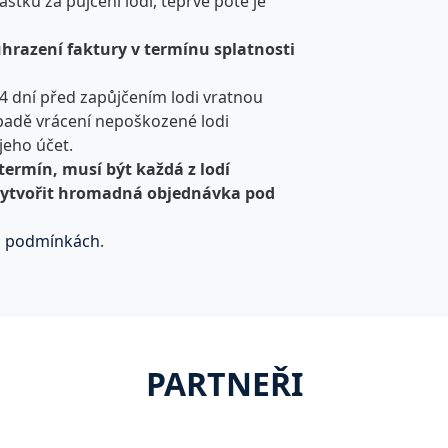
stku za půjčení lodi, teprve poté je
hrazení faktury v termínu splatnosti
4 dní před zapůjčením lodi vratnou
řípadě vrácení nepoškozené lodi
jeho účet.
termín, musí být každá z lodí
vytvořit hromadná objednávka pod
h podmínkách
.
PARTNEŘI