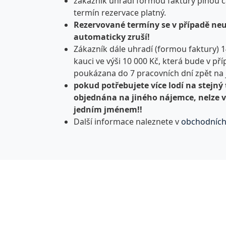
zákazník uhradí formou faktury plnou čá
termín rezervace platný.
Rezervované termíny se v případě neu
automaticky zruší!
Zákazník dále uhradí (formou faktury) 1
kauci ve výši 10 000 Kč, která bude v p
poukázana do 7 pracovních dní zpět na 
pokud potřebujete více lodí na stejný 
objednána na jiného nájemce, nelze 
jedním jménem!!
Další informace naleznete v
obchodníc