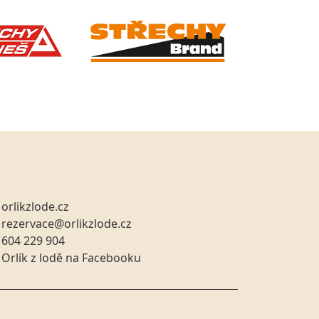
rázek
orlikzlode.cz
rázek
rezervace@orlikzlode.cz
rázek
604 229 904
rázek
Orlík z lodě na Facebooku