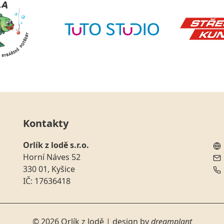
Kontakty
Ob
Orlík z lodě s.r.o.
Ob
Horní Náves 52
Ob
330 01, Kyšice
Ob
IČ: 17636418
© 2026 Orlík z lodě | design by
dreamplant