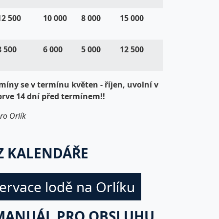
12 500
10 000
8 000
15 000
8 500
6 000
5 000
12 500
íny se v termínu květen - říjen, uvolní v
prve 14 dní před termínem!!
ro Orlík
Z KALENDÁŘE
ervace lodě na Orlíku
MANUÁL PRO OBSLUHU