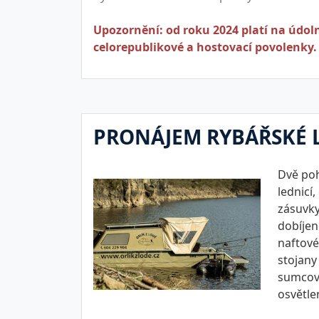
Upozornění: od roku 2024 platí na údoln
celorepublikové a hostovací povolenky.
PRONÁJEM RYBÁŘSKÉ 
Dvě poh
lednicí
zásuvky
dobíjen
naftové
stojany
sumcové
osvětle