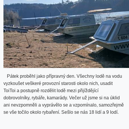
Pátek proběhl jako přípravný den. Všechny lodě na vodu
vyzkoušet veškeré provozní starosti okolo nich, usadit
ToiToi a postupně rozdělit lodě mezi přijíždějící
dobrovolníky, rybáře, kamarády. Večer už jsme si na úklid
ani nevzpomněli a vyprávělo se a vzpomínalo, samozřejmě
se vše točilo okolo rybaření. Sešlo se nás 18 lidí a 9 lodí.