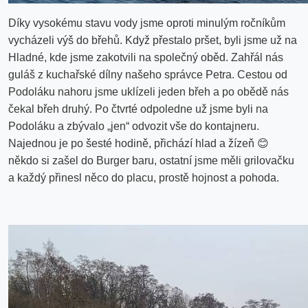
Díky vysokému stavu vody jsme oproti minulým ročníkům
vycházeli výš do břehů. Když přestalo pršet, byli jsme už na
Hladné, kde jsme zakotvili na společný oběd. Zahřál nás
guláš z kuchařské dílny našeho správce Petra. Cestou od
Podoláku nahoru jsme uklízeli jeden břeh a po obědě nás
čekal břeh druhý. Po čtvrté odpoledne už jsme byli na
Podoláku a zbývalo „jen“ odvozit vše do kontajneru.
Najednou je po šesté hodině, přichází hlad a žízeň
😊
někdo si zašel do Burger baru, ostatní jsme měli grilovačku
a každý přinesl něco do placu, prostě hojnost a pohoda.