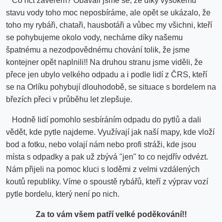
Co říct závěrem? Obávali jsme se, že díky vysokému
stavu vody toho moc neposbíráme, ale opět se ukázalo, že
toho my rybáři, chataři, hausbotáři a vůbec my všichni, kteří
se pohybujeme okolo vody, necháme díky našemu
špatnému a nezodpovědnému chování tolik, že jsme
kontejner opět naplnili!! Na druhou stranu jsme viděli, že
přece jen ubylo velkého odpadu a i podle lidí z ČRS, kteří
se na Orlíku pohybují dlouhodobě, se situace s bordelem na
březích přeci v průběhu let zlepšuje.
Hodně lidí pomohlo sesbíráním odpadu do pytlů a dali
vědět, kde pytle najdeme. Využívají jak naší mapy, kde vloží
bod a fotku, nebo volají nám nebo profi stráži, kde jsou
místa s odpadky a pak už zbývá "jen" to co nejdřív odvézt.
Nám přijeli na pomoc kluci s loděmi z velmi vzdálených
koutů republiky. Víme o spoustě rybářů, kteří z výprav vozí
pytle bordelu, který není po nich.
Za to vám všem patří velké poděkování!!